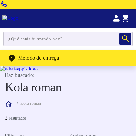
Venta Telefonica:
(604) 320-2130
WhatsApp:
(302) 262-4104
Método de entrega
Haz buscado:
Kola roman
Kola roman
3
Filtra por
Ordenar por