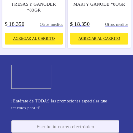
FRESAS Y GANODER
MARI Y GANODE *8OGR
*80GR
$
18
350
$
18
350
.
.
Otros medios
Otros medios
AGREGAR AL CARRITO
AGREGAR AL CARRITO
¡Entérate de TODAS las promociones especiales que
tenemos para ti!