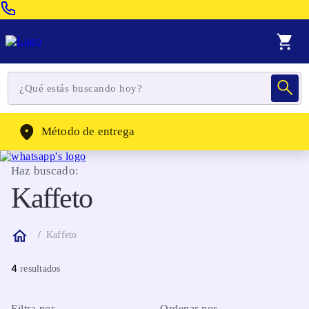
Venta Telefonica:
(604) 320-2130
WhatsApp:
(302) 262-4104
Método de entrega
Haz buscado:
Kaffeto
Kaffeto
4
Filtra por
Ordenar por