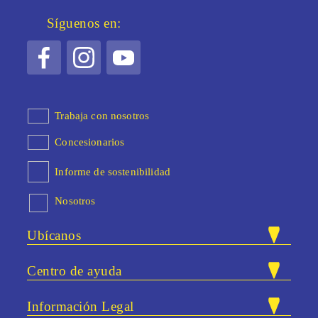
Síguenos en:
Trabaja con nosotros
Concesionarios
Informe de sostenibilidad
Nosotros
Ubícanos
Nuestras tiendas
Centro de ayuda
Carrera 47 # 83A - 40. Bloque 25 /
Dirección:
PQRSF
Local 13. Itaguí, Antioquia.
Información Legal