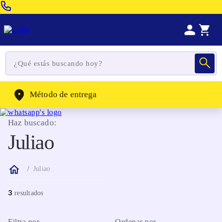
Venta Telefonica:
(604) 320-2130
WhatsApp:
(302) 262-4104
Método de entrega
Haz buscado:
Juliao
Juliao
3
Filtra por
Ordenar por