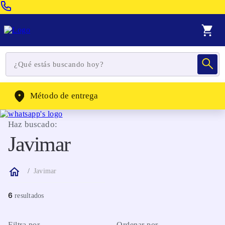
Venta Telefonica:
(604) 320-2130
WhatsApp:
(302) 262-4104
Método de entrega
Haz buscado:
Javimar
Javimar
6
Filtra por
Ordenar por