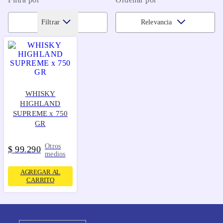
Filtrar
Relevancia
WHISKY
HIGHLAND
SUPREME x 750
GR
Otros
$
99
290
.
medios
AGREGAR AL
CARRITO