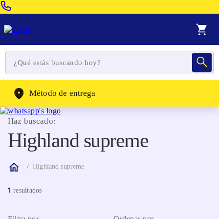
Venta Telefonica:
(604) 320-2130
WhatsApp:
(302) 262-4104
Método de entrega
Haz buscado:
Highland supreme
Highland supreme
1
Filtra por
Ordenar por