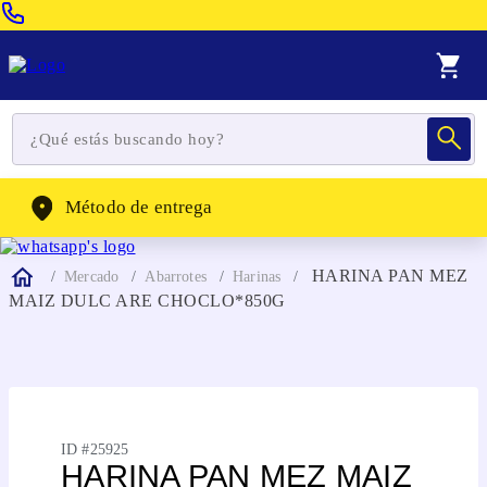
Venta Telefonica:
(604) 320-2130
WhatsApp:
(302) 262-4104
Método de entrega
HARINA PAN MEZ
Mercado
Abarrotes
Harinas
MAIZ DULC ARE CHOCLO*850G
ID #
25925
HARINA PAN MEZ MAIZ