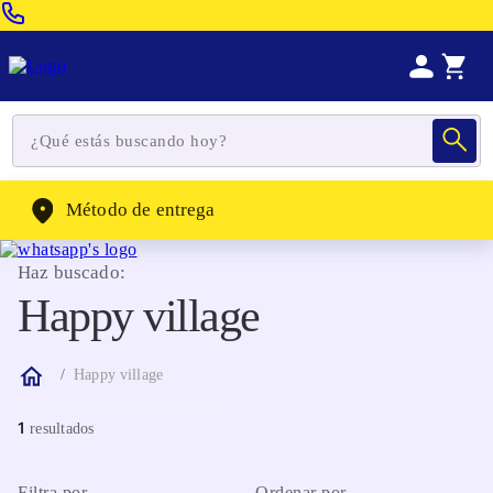
Venta Telefonica:
(604) 320-2130
WhatsApp:
(302) 262-4104
Método de entrega
Haz buscado:
Happy village
Happy village
1
Filtra por
Ordenar por