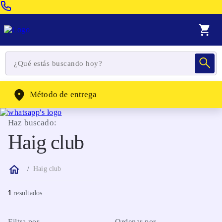
Venta Telefonica:
(604) 320-2130
WhatsApp:
(302) 262-4104
Método de entrega
Haz buscado:
Haig club
Haig club
1
Filtra por
Ordenar por