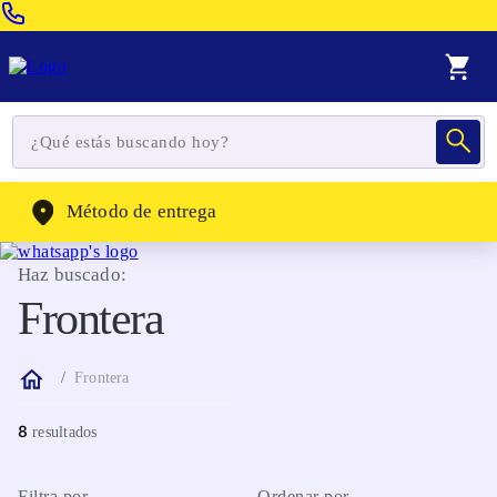
Venta Telefonica:
(604) 320-2130
WhatsApp:
(302) 262-4104
Método de entrega
Haz buscado:
Frontera
Frontera
8
Filtra por
Ordenar por