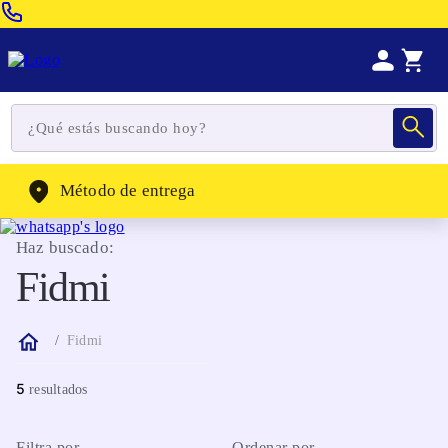
Venta Telefonica:
(604) 320-2130
WhatsApp:
(302) 262-4104
Método de entrega
Haz buscado:
Fidmi
Fidmi
5
Filtra por
Ordenar por