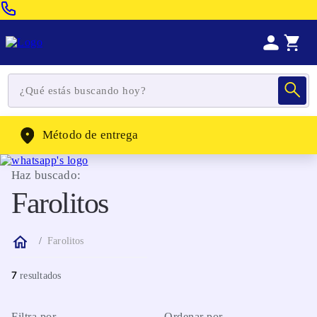
Venta Telefonica:
(604) 320-2130
WhatsApp:
(302) 262-4104
Método de entrega
Haz buscado:
Farolitos
Farolitos
7
Filtra por
Ordenar por