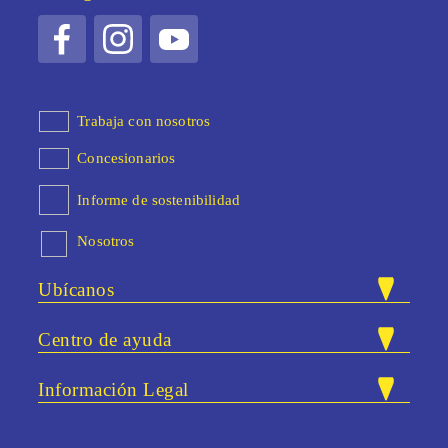
Trabaja con nosotros
Concesionarios
Informe de sostenibilidad
Nosotros
Ubícanos
Nuestras tiendas
Centro de ayuda
Carrera 47 # 83A - 40. Bloque 25 /
Dirección:
PQRSF
Local 13. Itaguí, Antioquia.
Información Legal
Correo:
atencionalcliente@eurosupermercados.com
Preguntas frecuentes
Términos y condiciones
Gestión documental
Teléfono:
+57 (604) 444 03 66