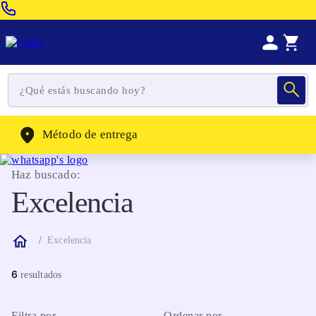
Venta Telefonica:
(604) 320-2130
WhatsApp:
(302) 262-4104
Método de entrega
Haz buscado:
Excelencia
Excelencia
6
Filtra por
Ordenar por