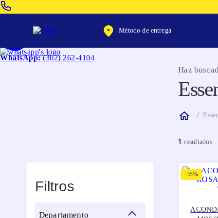
Venta Telefonica:
(604) 320-2130
Método de entrega
WhatsApp:
(302) 262-4104
Haz buscad
Esse
Esse
1
-
35%
Filtros
ACONDI
departamento