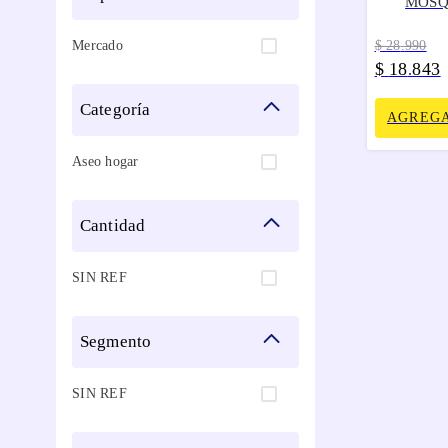
MOSQ
Mercado
$
28
.
990
$
18
843
.
categoría
AGREGA
Aseo hogar
cantidad
SIN REF
segmento
SIN REF