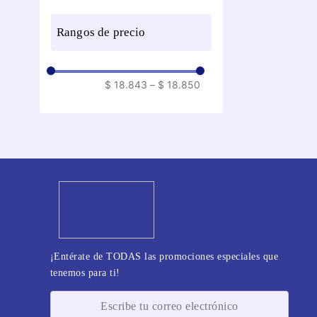
rangos de precio
$ 18.843
–
$ 18.850
¡Entérate de TODAS las promociones especiales que
tenemos para ti!