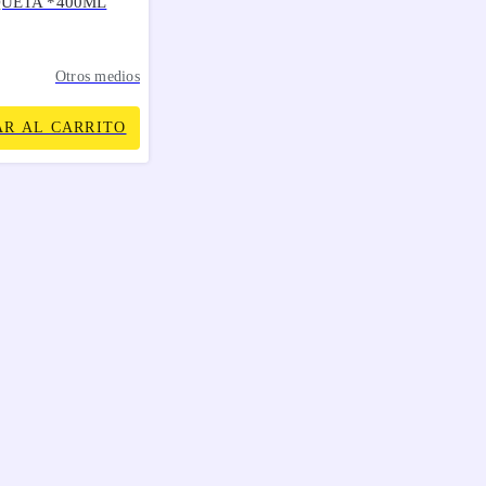
UETA *400ML
Otros medios
R AL CARRITO