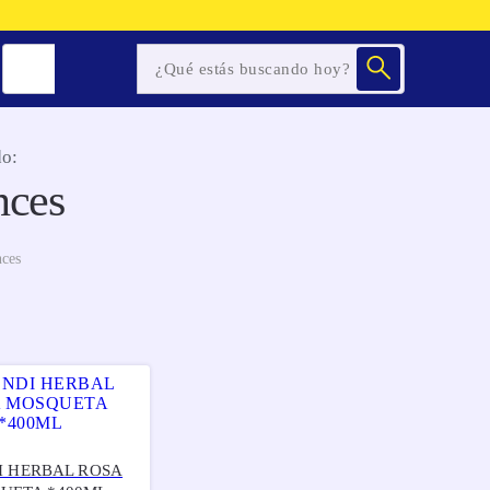
o:
nces
nces
 HERBAL ROSA