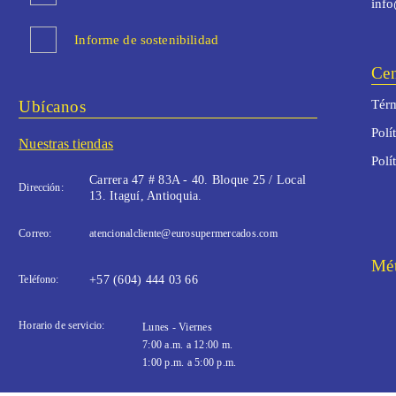
inf
Informe de sostenibilidad
Cen
Ubícanos
Térm
Polí
Nuestras tiendas
Polí
Carrera 47 # 83A - 40. Bloque 25 / Local
Dirección:
13. Itaguí, Antioquia.
Correo:
atencionalcliente@eurosupermercados.com
Mét
Teléfono:
+57 (604) 444 03 66
Horario de servicio:
Lunes - Viernes
7:00 a.m. a 12:00 m.
1:00 p.m. a 5:00 p.m.