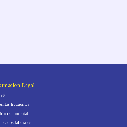
ormación Legal
SF
untas frecuentes
tión documental
ificados laborales