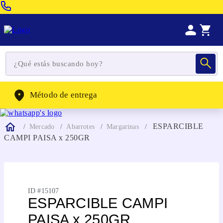
Venta Telefonica:
(604) 320-2130
WhatsApp:
(302) 262-4104
Método de entrega
ESPARCIBLE
Mercado
Abarrotes
Margarinas
CAMPI PAISA x 250GR
ID #
15107
ESPARCIBLE CAMPI
PAISA x 250GR