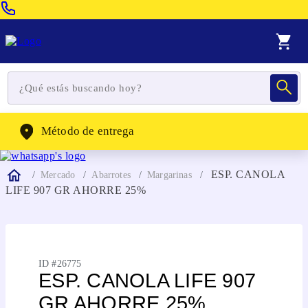
Venta Telefonica:
(604) 320-2130
WhatsApp:
(302) 262-4104
Método de entrega
ESP. CANOLA
Mercado
Abarrotes
Margarinas
LIFE 907 GR AHORRE 25%
ID #
26775
ESP. CANOLA LIFE 907
GR AHORRE 25%