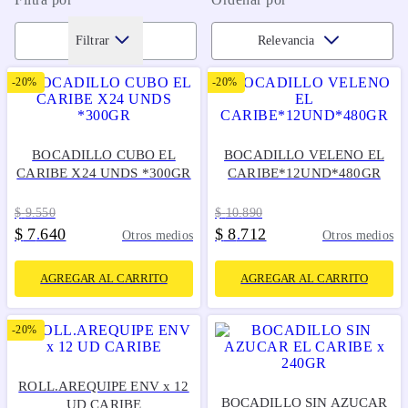
Filtrar
Relevancia
-
20%
-
20%
BOCADILLO CUBO EL
BOCADILLO VELENO EL
CARIBE X24 UNDS *300GR
CARIBE*12UND*480GR
$
9
.
550
$
10
.
890
$
7
640
$
8
712
.
.
Otros medios
Otros medios
AGREGAR AL CARRITO
AGREGAR AL CARRITO
-
20%
ROLL.AREQUIPE ENV x 12
BOCADILLO SIN AZUCAR
UD CARIBE