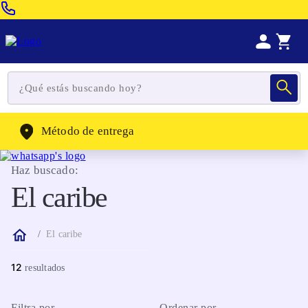
Venta Telefonica:
(604) 320-2130
WhatsApp:
(302) 262-4104
Método de entrega
Haz buscado:
El caribe
El caribe
12
Filtra por
Ordenar por