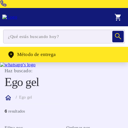
Venta Telefonica:
(604) 320-2130
WhatsApp:
(302) 262-4104
Método de entrega
Haz buscado:
Ego gel
Ego gel
6
Filtra por
Ordenar por