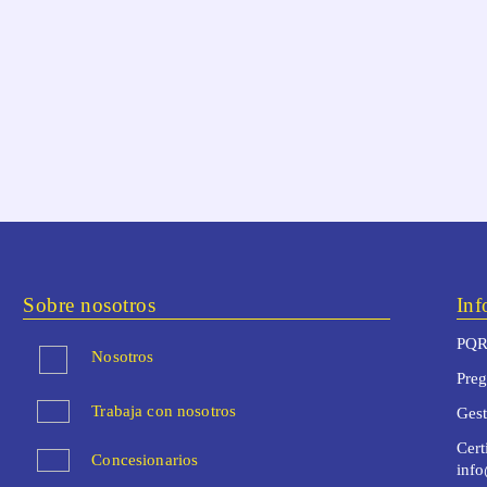
Sobre nosotros
Inf
PQR
Nosotros
Preg
Trabaja con nosotros
Ges
Cert
Concesionarios
inf