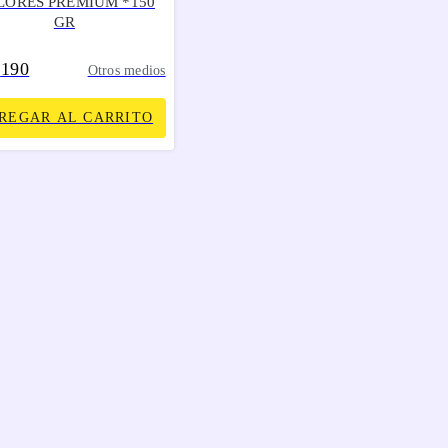
LORES PREMIUM *150
GR
190
.
Otros medios
REGAR AL CARRITO