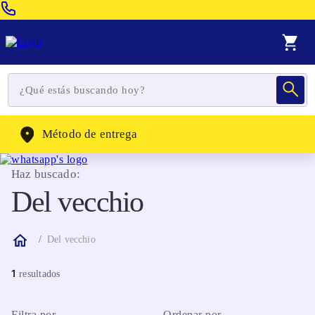
Venta Telefonica:
(604) 320-2130
WhatsApp:
(302) 262-4104
Método de entrega
Haz buscado:
Del vecchio
Del vecchio
1
Filtra por
Ordenar por