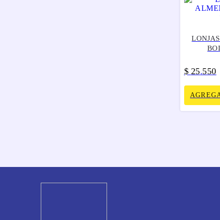
LONJAS
BO
$
25
550
.
AGREGA