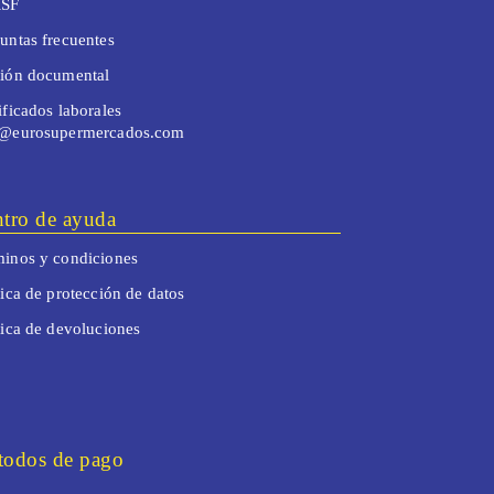
SF
untas frecuentes
tión documental
ificados laborales
o@eurosupermercados.com
tro de ayuda
inos y condiciones
tica de protección de datos
tica de devoluciones
odos de pago