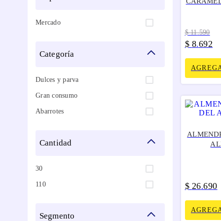
CARAMEL
Mercado
$
11
.
590
$
8
692
.
categoría
AGREGA
Dulces y parva
Gran consumo
Abarrotes
ALMENDR
cantidad
AL
30
110
$
26
690
.
AGREGA
segmento