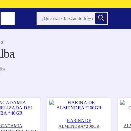
o:
alba
lba
HARINA DE
ACADAMIA
AL
ALMENDRA*200GR