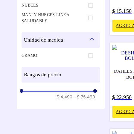
NUECES
$
15
150
.
MANI Y NUECES LINEA
SALUDABLE
AGREGA
unidad de medida
GRAMO
DATILES
rangos de precio
BO
$ 4.490
–
$ 75.490
$
22
950
.
AGREGA