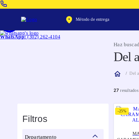
Venta Telefonica:
(604) 320-2130
Método de entrega
WhatsApp:
(302) 262-4104
Haz buscad
Del 
Del a
27
-
25%
Filtros
M
departamento