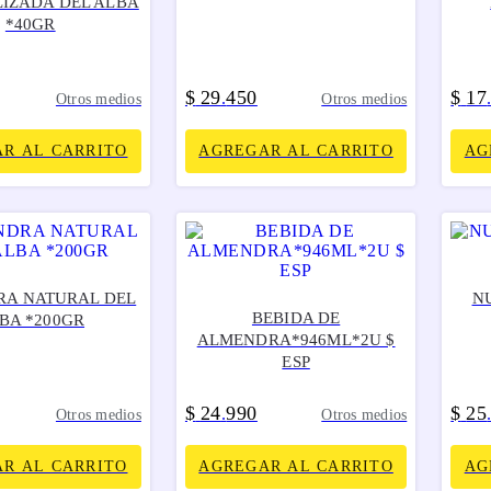
IZADA DEL ALBA
*40GR
$
29
450
$
17
.
Otros medios
Otros medios
R AL CARRITO
AGREGAR AL CARRITO
AG
A NATURAL DEL
NU
BEBIDA DE
BA *200GR
ALMENDRA*946ML*2U $
ESP
$
24
990
$
25
.
Otros medios
Otros medios
R AL CARRITO
AGREGAR AL CARRITO
AG