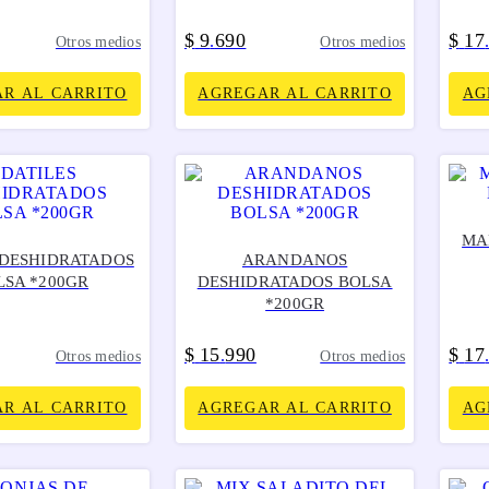
$
9
690
$
17
.
Otros medios
Otros medios
R AL CARRITO
AGREGAR AL CARRITO
AG
MA
 DESHIDRATADOS
ARANDANOS
LSA *200GR
DESHIDRATADOS BOLSA
*200GR
$
15
990
$
17
.
Otros medios
Otros medios
R AL CARRITO
AGREGAR AL CARRITO
AG