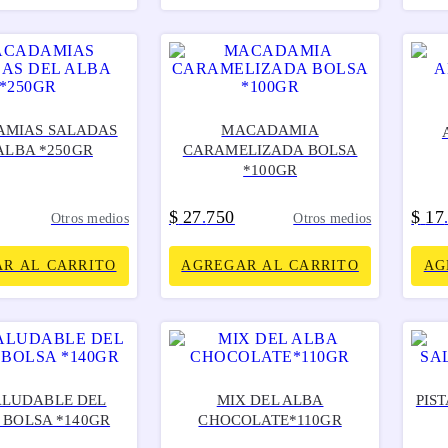
MIAS SALADAS
MACADAMIA
ALBA *250GR
CARAMELIZADA BOLSA
*100GR
$
27
750
$
17
.
Otros medios
Otros medios
R AL CARRITO
AGREGAR AL CARRITO
AG
ALUDABLE DEL
MIX DEL ALBA
PIS
 BOLSA *140GR
CHOCOLATE*110GR