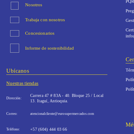
PQR
Nosotros
Preg
Trabaja con nosotros
Ges
Cert
Concesionarios
inf
Informe de sostenibilidad
Cen
Ubícanos
Térm
Polí
Nuestras tiendas
Polí
Carrera 47 # 83A - 40. Bloque 25 / Local
Dirección:
13. Itaguí, Antioquia.
Correo:
atencionalcliente@eurosupermercados.com
Mét
Teléfono:
+57 (604) 444 03 66