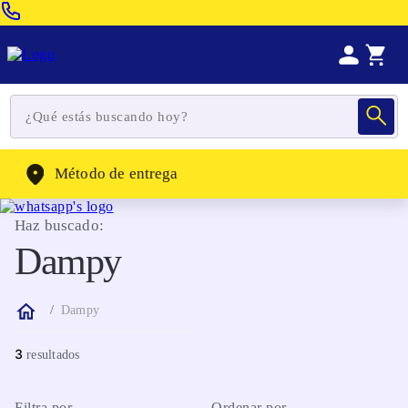
Venta Telefonica:
(604) 320-2130
WhatsApp:
(302) 262-4104
Método de entrega
Haz buscado:
Dampy
Dampy
3
Filtra por
Ordenar por