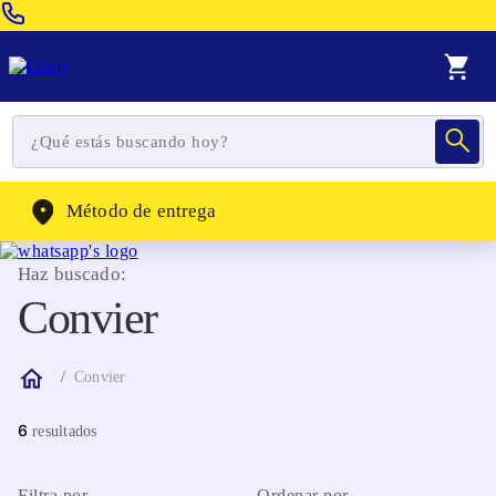
Venta Telefonica:
(604) 320-2130
WhatsApp:
(302) 262-4104
Método de entrega
Haz buscado:
Convier
Convier
6
Filtra por
Ordenar por