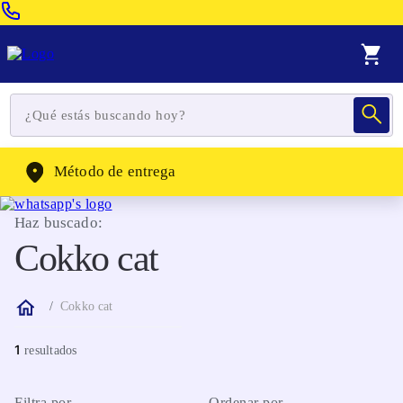
Venta Telefonica:
(604) 320-2130
WhatsApp:
(302) 262-4104
Método de entrega
Haz buscado:
Cokko cat
Cokko cat
1
Filtra por
Ordenar por