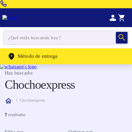
Venta Telefonica:
(604) 320-2130
WhatsApp:
(302) 262-4104
Método de entrega
Haz buscado:
Chochoexpress
Chochoexpress
7
Filtra por
Ordenar por