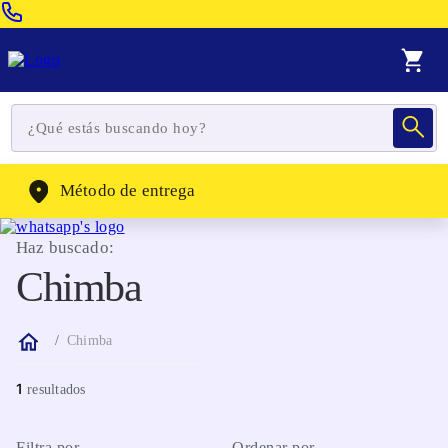
Venta Telefonica:
(604) 320-2130
WhatsApp:
(302) 262-4104
Método de entrega
Haz buscado:
Chimba
Chimba
1
Filtra por
Ordenar por