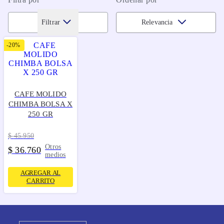
Filtrar
Relevancia
-
20%
CAFE MOLIDO
CHIMBA BOLSA X
250 GR
$
45
.
950
Otros
$
36
760
.
medios
AGREGAR AL
CARRITO