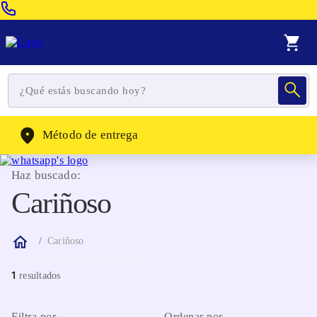
Venta Telefonica:
(604) 320-2130
WhatsApp:
(302) 262-4104
Método de entrega
Haz buscado:
Cariñoso
Cariñoso
1
Filtra por
Ordenar por