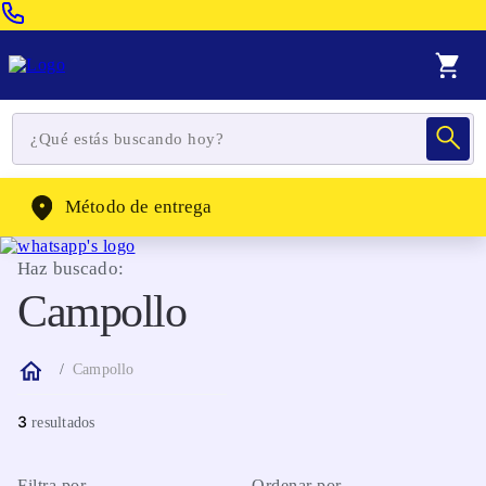
Venta Telefonica:
(604) 320-2130
WhatsApp:
(302) 262-4104
Método de entrega
Haz buscado:
Campollo
Campollo
3
Filtra por
Ordenar por