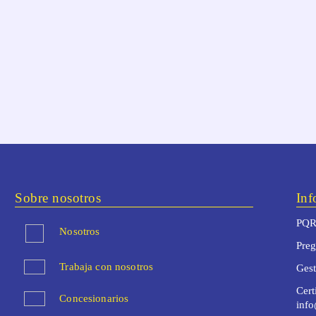
Sobre nosotros
Inf
PQR
Nosotros
Preg
Trabaja con nosotros
Ges
Cert
Concesionarios
inf