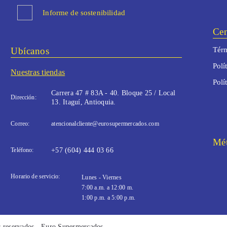
Informe de sostenibilidad
Cen
Ubícanos
Térm
Polí
Nuestras tiendas
Polí
Carrera 47 # 83A - 40. Bloque 25 / Local
Dirección:
13. Itaguí, Antioquia.
Correo:
atencionalcliente@eurosupermercados.com
Mét
Teléfono:
+57 (604) 444 03 66
Horario de servicio:
Lunes - Viernes
7:00 a.m. a 12:00 m.
1:00 p.m. a 5:00 p.m.
s reservados - Euro Supermercados,