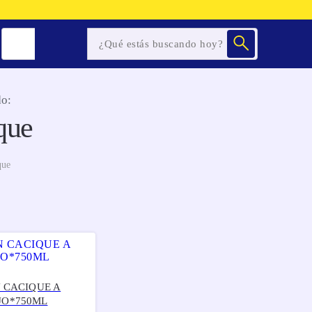
o:
que
que
 CACIQUE A
JO*750ML