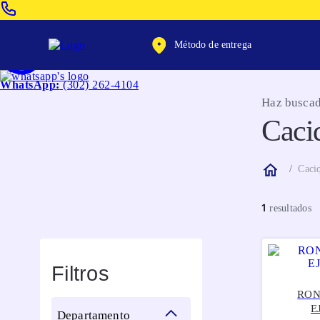
Venta Telefonica:
(604) 320-2130
Método de entrega
WhatsApp:
(302) 262-4104
Haz buscad
Caci
Caci
1
Filtros
RON
E
departamento