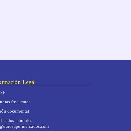
ormación Legal
SF
untas frecuentes
tión documental
ificados laborales
o@eurosupermercados.com