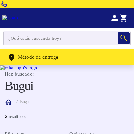
Venta Telefonica:
(604) 320-2130
WhatsApp:
(302) 262-4104
Método de entrega
Haz buscado:
Bugui
Bugui
2
Filtra por
Ordenar por