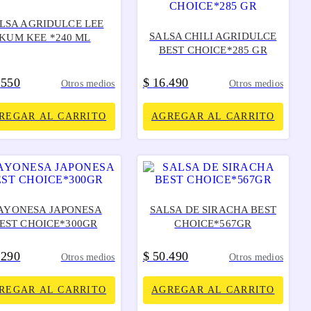
LSA AGRIDULCE LEE
SALSA CHILI AGRIDULCE
KUM KEE *240 ML
BEST CHOICE*285 GR
550
$
16
490
.
.
Otros medios
Otros medios
REGAR AL CARRITO
AGREGAR AL CARRITO
AYONESA JAPONESA
SALSA DE SIRACHA BEST
EST CHOICE*300GR
CHOICE*567GR
290
$
50
490
.
.
Otros medios
Otros medios
REGAR AL CARRITO
AGREGAR AL CARRITO