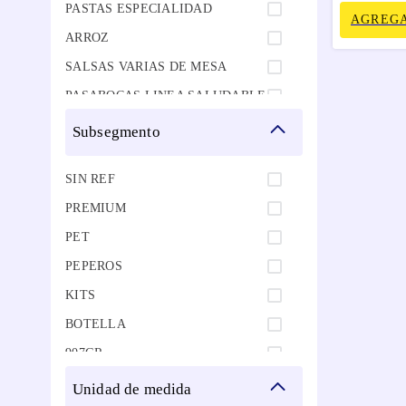
PASTAS ESPECIALIDAD
AGREGA
ARROZ
SALSAS VARIAS DE MESA
PASABOCAS LINEA SALUDABLE
PANADERIA SAL
subsegmento
PALOS Y PALILLOS
SIN REF
OTRAS FRUTAS EN CONSERVA
PREMIUM
MAZORQUITAS EN CONSERVA
PET
CONDIMENTOS SECOS
ENTEROS
PEPEROS
BEBIDAS DE COCO LINEA
KITS
SALUDABLE
BOTELLA
ACEITE DE AJONJOLI
907GR
unidad de medida