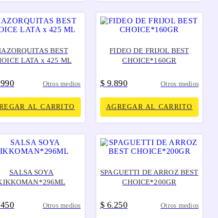
AZORQUITAS BEST
FIDEO DE FRIJOL BEST
OICE LATA x 425 ML
CHOICE*160GR
990
$
9
890
.
.
Otros medios
Otros medios
REGAR AL CARRITO
AGREGAR AL CARRITO
SALSA SOYA
SPAGUETTI DE ARROZ BEST
KIKKOMAN*296ML
CHOICE*200GR
450
$
6
250
.
.
Otros medios
Otros medios