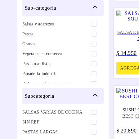
PALILLOS
150
sub-categoría
OTROS GRANOS ARROZ
120
Salsas y aderezos
OTROS ADEREZOS
47
SALSA D
Pastas
OTRAS ESPECIAS
30
CONDIMENTOS
Granos
20
OTRAS CONSERVAS
$
14
950
.
Vegetales en conserva
MAZORQUITAS ENTERAS
Pasabocas listos
AGREGA
LECHE DE COCO
Panaderia industrial
ARROZ PREMIUM
Dulces y frutas en conserva
ACEITE DE AJONJOLI
Desechables blancos
subcategoría
Condimentos
SUSHI 
SALSAS VARIAS DE COCINA
Bebidas linea saludable
BEST C
SIN REF
Aceites
$
20
890
.
PASTAS LARGAS