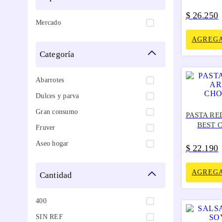
$
26
250
.
Mercado
AGREGA
categoría
Abarrotes
Dulces y parva
Gran consumo
PASTA R
BEST 
Fruver
Aseo hogar
$
22
190
.
AGREGA
cantidad
400
SIN REF