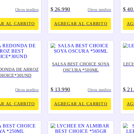
$
26
990
$
40
.
Otros medios
Otros medios
R AL CARRITO
AGREGAR AL CARRITO
AG
SALSA BEST CHOICE SOYA
LECH
EDONDA DE ARROZ
OSCURA *500ML
CHOICE*30UND
$
13
990
$
21
.
Otros medios
Otros medios
R AL CARRITO
AGREGAR AL CARRITO
AG