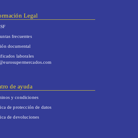
ormación Legal
SF
untas frecuentes
tión documental
ificados laborales
o@eurosupermercados.com
tro de ayuda
inos y condiciones
tica de protección de datos
tica de devoluciones