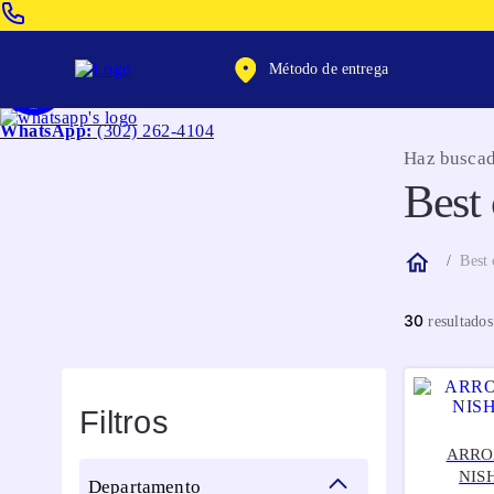
Venta Telefonica:
(604) 320-2130
Método de entrega
WhatsApp:
(302) 262-4104
Haz buscad
Best
Best 
30
Filtros
ARRO
NISH
departamento