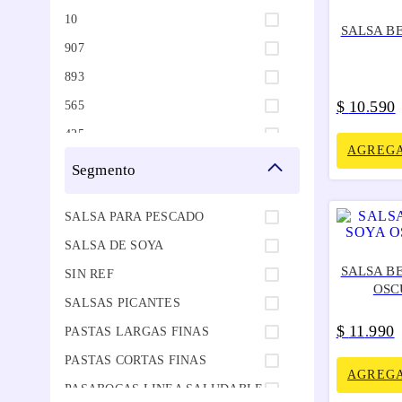
10
SALSA B
907
893
$
10
590
565
.
425
AGREGA
300
segmento
296
SALSA PARA PESCADO
285
SALSA DE SOYA
275
SALSA B
SIN REF
255
OSC
SALSAS PICANTES
240
$
11
990
.
PASTAS LARGAS FINAS
207
PASTAS CORTAS FINAS
200
AGREGA
PASABOCAS LINEA SALUDABLE
160