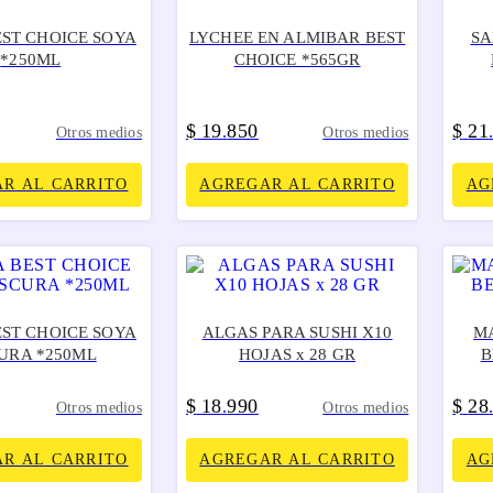
EST CHOICE SOYA
LYCHEE EN ALMIBAR BEST
SA
*250ML
CHOICE *565GR
$
19
850
$
21
.
Otros medios
Otros medios
R AL CARRITO
AGREGAR AL CARRITO
AG
EST CHOICE SOYA
ALGAS PARA SUSHI X10
M
URA *250ML
HOJAS x 28 GR
B
$
18
990
$
28
.
Otros medios
Otros medios
R AL CARRITO
AGREGAR AL CARRITO
AG