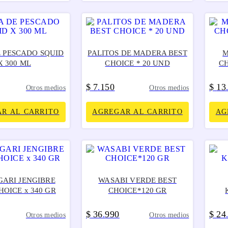
E PESCADO SQUID
PALITOS DE MADERA BEST
M
X 300 ML
CHOICE * 20 UND
CH
$
7
150
$
13
.
Otros medios
Otros medios
R AL CARRITO
AGREGAR AL CARRITO
AG
GARI JENGIBRE
WASABI VERDE BEST
HOICE x 340 GR
CHOICE*120 GR
$
36
990
$
24
.
Otros medios
Otros medios