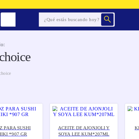
o:
 choice
choice
Z PARA SUSHI
ACEITE DE AJONJOLI Y
K
IKI *907 GR
SOYA LEE KUM*207ML