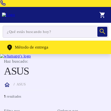
Venta Telefonica:
(604) 320-2130
WhatsApp:
(302) 262-4104
Método de entrega
Haz buscado:
ASUS
ASUS
1
Filtra por
Ordenar por