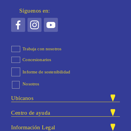
Síguenos en:
Trabaja con nosotros
Concesionarios
Informe de sostenibilidad
Nosotros
Ubícanos
Nuestras tiendas
Centro de ayuda
Carrera 47 # 83A - 40. Bloque 25 /
Dirección:
PQRSF
Local 13. Itaguí, Antioquia.
Información Legal