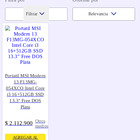
Filtrar
Relevancia
Portatil MSI Modern
13 F13MG-
054XCO Intel Core
i3 16+512GB SSD
13.3" Free DOS
Plata
Otros
$
2
112
900
.
.
medios
AGREGAR AL