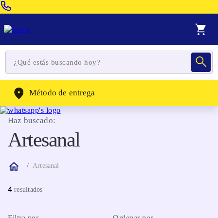
Venta Telefonica:
(604) 320-2130
WhatsApp:
(302) 262-4104
Método de entrega
Haz buscado:
Artesanal
Artesanal
4
Filtra por
Ordenar por