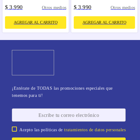
$
3
990
$
3
990
.
.
Otros medios
Otros medios
AGREGAR AL CARRITO
AGREGAR AL CARRITO
¡Entérate de TODAS las promociones especiales que
tenemos para ti!
Acepto las políticas de
tratamientos de datos personales