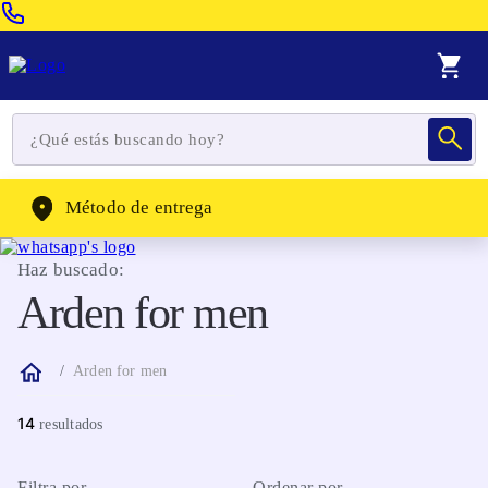
Venta Telefonica:
(604) 320-2130
WhatsApp:
(302) 262-4104
Método de entrega
Haz buscado:
Arden for men
Arden for men
14
Filtra por
Ordenar por