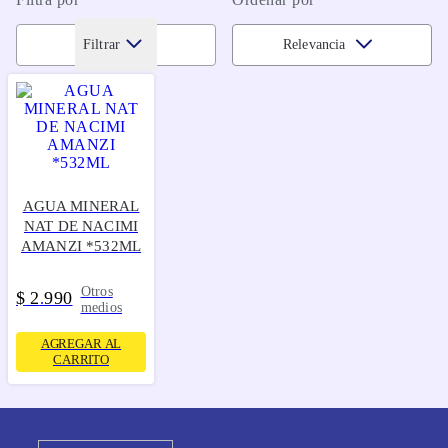
Filtrar
Relevancia
AGUA MINERAL
NAT DE NACIMI
AMANZI *532ML
Otros
$
2
990
.
medios
AGREGAR AL
CARRITO