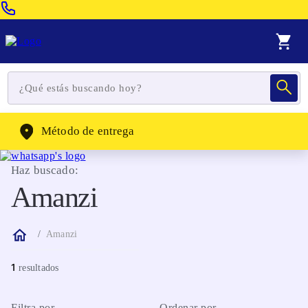
Venta Telefonica:
(604) 320-2130
WhatsApp:
(302) 262-4104
Método de entrega
Haz buscado:
Amanzi
Amanzi
1
Filtra por
Ordenar por