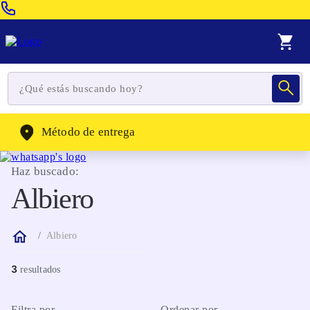
Venta Telefonica:
(604) 320-2130
WhatsApp:
(302) 262-4104
Método de entrega
Haz buscado:
Albiero
Albiero
3
Filtra por
Ordenar por