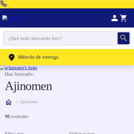
Venta Telefonica:
(604) 320-2130
WhatsApp:
(302) 262-4104
Método de entrega
Haz buscado:
Ajinomen
Ajinomen
10
Filtra por
Ordenar por