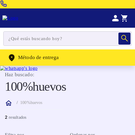
Venta Telefonica:
(604) 320-2130
WhatsApp:
(302) 262-4104
Método de entrega
Haz buscado:
100%huevos
100%huevos
2
Filtra por
Ordenar por