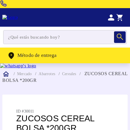
Venta Telefonica:
(604) 320-2130
WhatsApp:
(302) 262-4104
Método de entrega
ZUCOSOS CEREAL
Mercado
Abarrotes
Cereales
BOLSA *200GR
ID #
30011
ZUCOSOS CEREAL
BOLSA *200GR