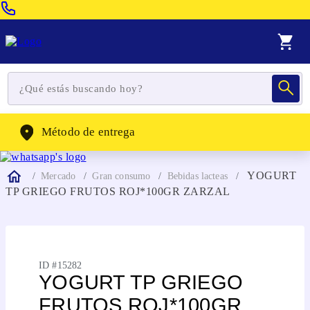
Venta Telefonica:
(604) 320-2130
WhatsApp:
(302) 262-4104
Método de entrega
YOGURT
Mercado
Gran consumo
Bebidas lacteas
TP GRIEGO FRUTOS ROJ*100GR ZARZAL
ID #
15282
YOGURT TP GRIEGO
FRUTOS ROJ*100GR