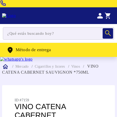
Venta Telefonica:
(604) 320-2130
WhatsApp:
(302) 262-4104
Método de entrega
VINO
Mercado
Cigarrillos y licores
Vinos
CATENA CABERNET SAUVIGNON *750ML
ID #
7159
VINO CATENA
CABERNET