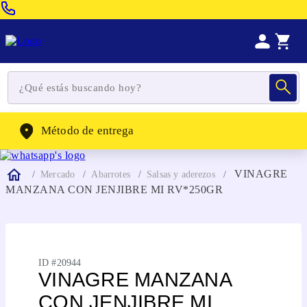
Venta Telefonica:
(604) 320-2130
WhatsApp:
(302) 262-4104
Método de entrega
VINAGRE
Mercado
Abarrotes
Salsas y aderezos
MANZANA CON JENJIBRE MI RV*250GR
ID #
20944
VINAGRE MANZANA
CON JENJIBRE MI