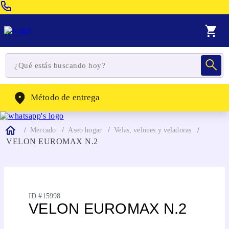
Venta Telefonica:
(604) 320-2130
WhatsApp:
(302) 262-4104
Método de entrega
Mercado
Aseo hogar
Velas, velones y veladoras
VELON EUROMAX N.2
ID #
15998
VELON EUROMAX N.2