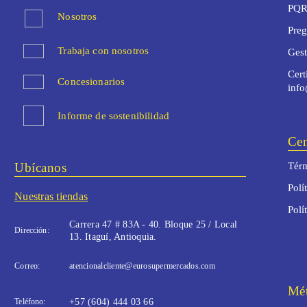
PQR
Nosotros
Preg
Trabaja con nosotros
Ges
Cert
Concesionarios
inf
Informe de sostenibilidad
Cen
Ubícanos
Térm
Polí
Nuestras tiendas
Polí
Carrera 47 # 83A - 40. Bloque 25 / Local
Dirección:
13. Itaguí, Antioquia.
Correo:
atencionalcliente@eurosupermercados.com
Mét
Teléfono:
+57 (604) 444 03 66