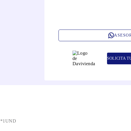
ASESO
SOLICITA T
 *1UND