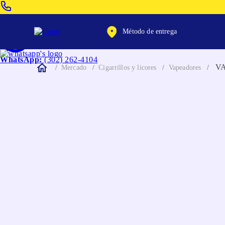
Venta Telefonica:
(604) 320-2130
Método de entrega
WhatsApp:
(302) 262-4104
V
Mercado
Cigarrillos y licores
Vapeadores