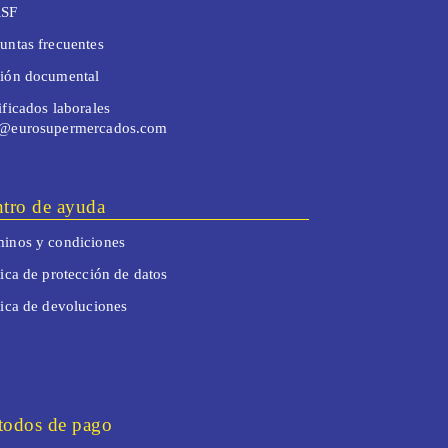
SF
untas frecuentes
tión documental
ificados laborales
o@eurosupermercados.com
tro de ayuda
inos y condiciones
tica de protección de datos
tica de devoluciones
odos de pago