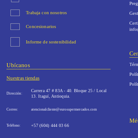
Preg
Trabaja con nosotros
Ges
Cert
Concesionarios
inf
Informe de sostenibilidad
Cen
Ubícanos
Térm
Polí
Nuestras tiendas
Polí
Carrera 47 # 83A - 40. Bloque 25 / Local
Dirección:
13. Itaguí, Antioquia.
Correo:
atencionalcliente@eurosupermercados.com
Mét
Teléfono:
+57 (604) 444 03 66