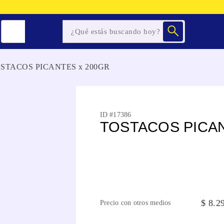
STACOS PICANTES x 200GR
ID #
17386
TOSTACOS PICAN
$
8
.
2
Precio con otros medios