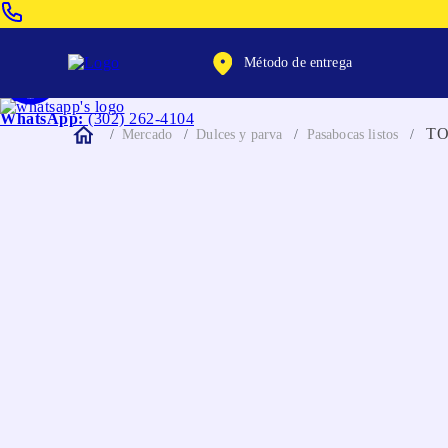
Venta Telefonica:
(604) 320-2130
Método de entrega
WhatsApp:
(302) 262-4104
TO
Mercado
Dulces y parva
Pasabocas listos