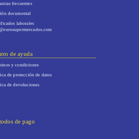
untas frecuentes
tión documental
ificados laborales
o@eurosupermercados.com
tro de ayuda
inos y condiciones
tica de protección de datos
tica de devoluciones
odos de pago