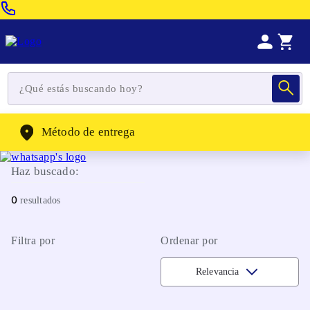
Venta Telefonica:
(604) 320-2130
WhatsApp:
(302) 262-4104
Método de entrega
Haz buscado:
0
Filtra por
Ordenar por
Relevancia