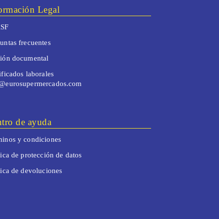
ormación Legal
SF
untas frecuentes
tión documental
ificados laborales
o@eurosupermercados.com
tro de ayuda
inos y condiciones
tica de protección de datos
tica de devoluciones