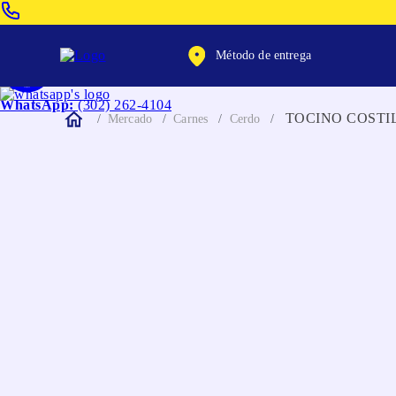
Venta Telefonica:
(604) 320-2130
Método de entrega
WhatsApp:
(302) 262-4104
TOCINO COSTI
Mercado
Carnes
Cerdo