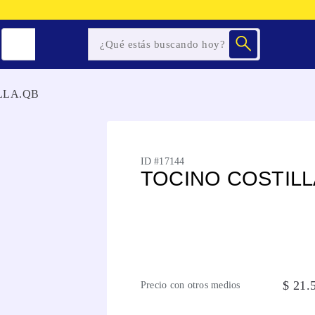
LLA.QB
ID #
17144
TOCINO COSTILL
$
21
.
Precio con otros medios