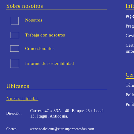
Sobre nosotros
Inf
PQR
Nosotros
Preg
Trabaja con nosotros
Ges
Cert
Concesionarios
inf
Informe de sostenibilidad
Cen
Ubícanos
Térm
Polí
Nuestras tiendas
Polí
Carrera 47 # 83A - 40. Bloque 25 / Local
Dirección:
13. Itaguí, Antioquia.
Correo:
atencionalcliente@eurosupermercados.com