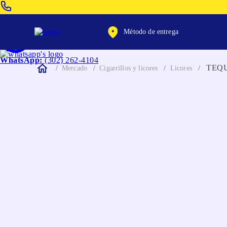
Venta Telefonica:
(604) 320-2130
Método de entrega
WhatsApp:
(302) 262-4104
TEQU
Mercado
Cigarrillos y licores
Licores