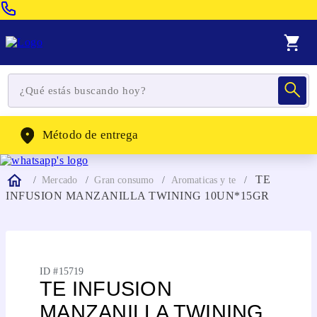
Venta Telefonica:
(604) 320-2130
WhatsApp:
(302) 262-4104
Método de entrega
TE
Mercado
Gran consumo
Aromaticas y te
INFUSION MANZANILLA TWINING 10UN*15GR
ID #
15719
TE INFUSION
MANZANILLA TWINING