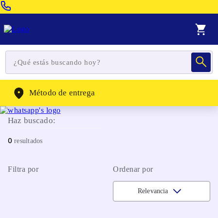
Venta Telefonica:
(604) 320-2130
WhatsApp:
(302) 262-4104
Método de entrega
Haz buscado:
0
Filtra por
Ordenar por
Relevancia