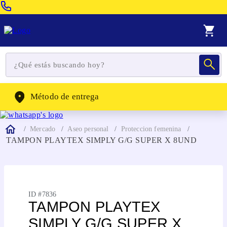
Venta Telefonica:
(604) 320-2130
WhatsApp:
(302) 262-4104
Método de entrega
Mercado
Aseo personal
Proteccion femenina
TAMPON PLAYTEX SIMPLY G/G SUPER X 8UND
ID #
7836
TAMPON PLAYTEX
SIMPLY G/G SUPER X